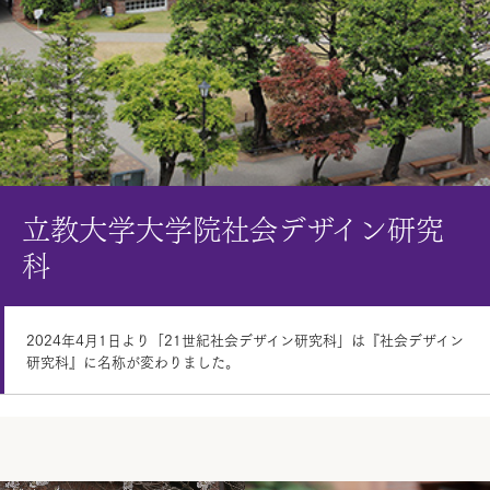
立教大学大学院社会デザイン研究
立教大学大学院社会デザイン研究
立教大学大学院社会デザイン研究
立教大学大学院社会デザイン研究
科
科
科
科
2024年4月1日より「21世紀社会デザイン研究科」は『社会デザイン
コミュニティデザイン学：NPO/NGO・ソーシャルビジネスなどの 運
社会組織理論：社会組織の歴史的社会科学的 分析研究を行う
グローバル・リスクガバナンス：さまざまなレベルのリスクガバナン
研究科』に名称が変わりました。
営を実際的に研究する
スを 個別的かつ総合的に研究する