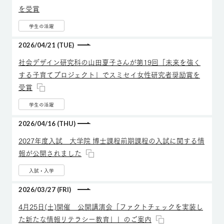
を受賞
学生の活躍
2026/04/21 (TUE)
社会デザイン研究科の山田夏子さんが第19回「未来を強く
する子育てプロジェクト」でスミセイ女性研究者奨励賞を
受賞
学生の活躍
2026/04/16 (THU)
2027年度入試 大学院 博士課程前期課程の入試に関する情
報が公開されました
入試・入学
2026/03/27 (FRI)
4月25日(土)開催 公開講演会「ファクトチェックを実装し
た新たな情報リテラシー教育」」のご案内